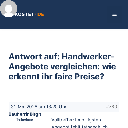
Zum
Inhalt
Menü
springen
Antwort auf: Handwerker-
Angebote vergleichen: wie
erkennt ihr faire Preise?
31. Mai 2026 um 18:20 Uhr
#780
BauherrinBirgit
Teilnehmer
Volltreffer: Im billigsten
Angebot fehlt tatsaechlich