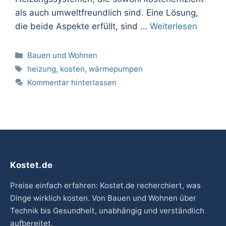
als auch umweltfreundlich sind. Eine Lösung,
die beide Aspekte erfüllt, sind …
Weiterlesen
Kategorien
Bauen und Wohnen
Schlagwörter
heizung
,
kosten
,
wärmepumpen
Kommentar hinterlassen
Kostet.de
Preise einfach erfahren: Kostet.de recherchiert, was
Dinge wirklich kosten. Von Bauen und Wohnen über
Technik bis Gesundheit, unabhängig und verständlich
aufbereitet.