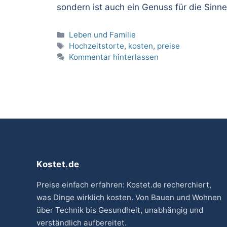
sondern ist auch ein Genuss für die Sinn
Kategorien
Leben und Familie
Schlagwörter
Hochzeitstorte
,
kosten
,
preise
Kommentar hinterlassen
Kostet.de
Preise einfach erfahren: Kostet.de recherchiert,
was Dinge wirklich kosten. Von Bauen und Wohnen
über Technik bis Gesundheit, unabhängig und
verständlich aufbereitet.