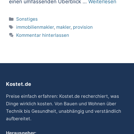
einen umfassenden Überblick …
Weiterlesen
Kategorien
Sonstiges
Schlagwörter
immobilienmakler
,
makler
,
provision
Kommentar hinterlassen
Kostet.de
Preise einfach erfahren: Kostet.de recherchiert, was
Dinge wirklich kosten. Von Bauen und Wohnen über
Technik bis Gesundheit, unabhängig und verständlich
aufbereitet.
Herausgeber: