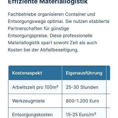
Effiziente Materiallogistik
Fachbetriebe organisieren Container und
Entsorgungswege optimal. Sie nutzen etablierte
Partnerschaften für günstige
Entsorgungspreise. Diese professionelle
Materiallogistik spart sowohl Zeit als auch
Kosten bei der Abfallbeseitigung.
Kostenaspekt
Eigenausführung
Fac
Arbeitszeit pro 100m²
25-30 Stunden
15-
Werkzeugmiete
800-1.200 Euro
Im 
Entsorgungskosten
15-25 Euro/m³
12-