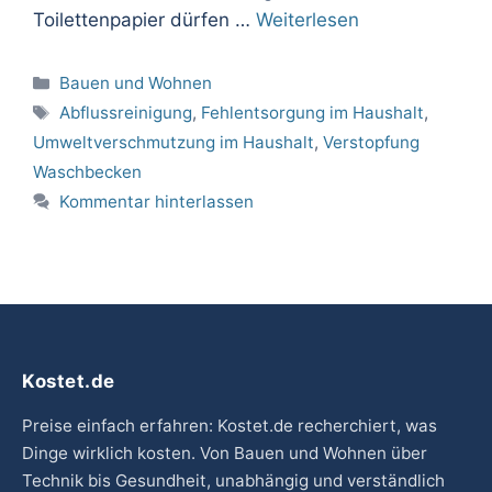
Toilettenpapier dürfen …
Weiterlesen
Kategorien
Bauen und Wohnen
Schlagwörter
Abflussreinigung
,
Fehlentsorgung im Haushalt
,
Umweltverschmutzung im Haushalt
,
Verstopfung
Waschbecken
Kommentar hinterlassen
Kostet.de
Preise einfach erfahren: Kostet.de recherchiert, was
Dinge wirklich kosten. Von Bauen und Wohnen über
Technik bis Gesundheit, unabhängig und verständlich