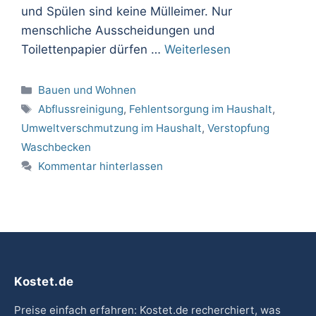
und Spülen sind keine Mülleimer. Nur
menschliche Ausscheidungen und
Toilettenpapier dürfen …
Weiterlesen
Kategorien
Bauen und Wohnen
Schlagwörter
Abflussreinigung
,
Fehlentsorgung im Haushalt
,
Umweltverschmutzung im Haushalt
,
Verstopfung
Waschbecken
Kommentar hinterlassen
Kostet.de
Preise einfach erfahren: Kostet.de recherchiert, was