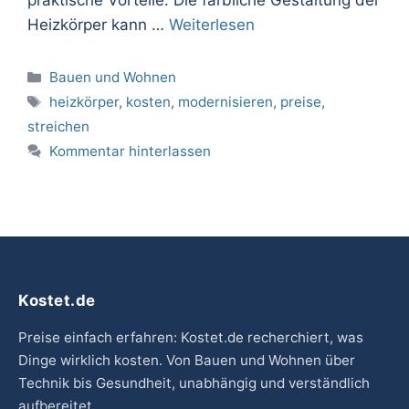
Heizkörper kann …
Weiterlesen
Kategorien
Bauen und Wohnen
Schlagwörter
heizkörper
,
kosten
,
modernisieren
,
preise
,
streichen
Kommentar hinterlassen
Kostet.de
Preise einfach erfahren: Kostet.de recherchiert, was
Dinge wirklich kosten. Von Bauen und Wohnen über
Technik bis Gesundheit, unabhängig und verständlich
aufbereitet.